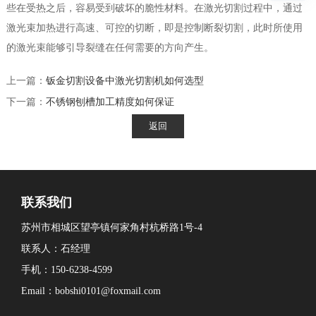
些在受热之后，容易受到破坏的脆性材料。在激光切割过程中，通过
激光束加热进行高速、可控的切断，即是控制断裂切割，此时所使用
的激光束能够引导裂缝在任何需要的方向产生。
上一篇：
钣金切割设备中激光切割机如何选型
下一篇：
不锈钢刨槽加工精度如何保证
联系我们
苏州市相城区望亭镇何家角村杭桥路1号-4
联系人：石经理
手机：150-6238-4599
Email：bobshi0101@foxmail.com